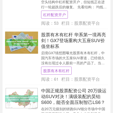
空头结构中杠杆配资开户，但短线正在进
行一轮超跌后的修复。 先看结构： 均线系
统依旧空头排列，价格虽然从低位反弹，
杠杆配资开户
但仍运行在....
阅读：
53
栏目：
股票配资平台
股票有木有杠杆 华系第一境再亮
剑！GX7登场重构大五座SUV价
值坐标系
启境GX7猜想图曝光股票有木有杠杆，中
国汽车市场的大五座SUV赛道，已经很久
没有出现过令人眼前一亮的产品了。当整
个行业都在为车身尺寸的加长和屏幕数量
股票有木有杠杆
的堆砌而内卷....
阅读：
61
栏目：
股票配资平台
中国正规股票配资公司 20万级运
动SUV对决！满级装配的昊铂
S600，能否全面压制智己LS6？
在20万元级别的轿跑SUV细分市场中中国