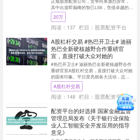
正规股票配资公司，竞争向来激烈异常，
其中出道即巅峰的智己LS6，凭借卓越的性
能表现和前沿的科技配置，迅速赢得了大
20万
量粉丝的....
阅读：
137
栏目：
股票配资平台
A股杠杆交易 #热巴开卫士# 迪丽
热巴全新硬核越野合作重磅官
宣，直接打破大众对她的
#热巴开卫士# 迪丽热巴全新硬核越野合作
重磅官宣A股杠杆交易，直接打破大众对她
的固有印象。平日里亮相各大活动，总能
从容驾驭各类精致高奢造型，此番跨界涉
A股杠杆交易
足硬派越野....
阅读：
148
栏目：
股票配资平台
配资平台的好选择 国家金融监督
管理总局发布《关于银行业保险
业人工智能安全开发应用的指导
意见》