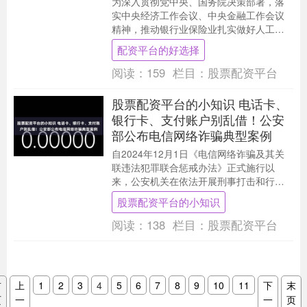
为深入贯彻党中央、国务院决策部署，落
实中央经济工作会议、中央金融工作会议
精神，推动银行业保险业扎实做好人工智
能技术应用和风险防控，金融监管总局近
配资平台的好选择
日发布《关于银行....
阅读：
159
栏目：
股票配资平台
股票配资平台的小知识 电话卡、
银行卡、支付账户别乱借！公安
部公布电信网络诈骗典型案例
自2024年12月1日《电信网络诈骗及其关
联违法犯罪联合惩戒办法》正式施行以
来，公安机关在依法开展刑事打击和行政
处罚的同时，会同有关部门对2万余名涉电
股票配资平台的小知识
信网络诈骗....
阅读：
138
栏目：
股票配资平台
首
上
1
2
3
4
5
6
7
8
9
10
11
下
末
页
一
一
页