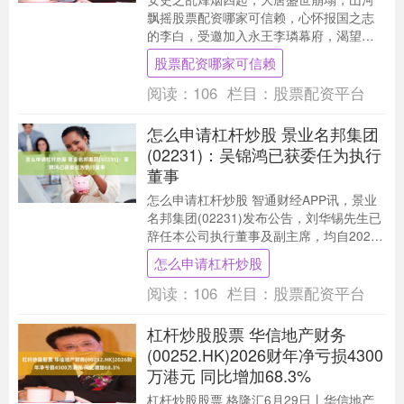
飘摇股票配资哪家可信赖，心怀报国之志
的李白，受邀加入永王李璘幕府，渴望乱
世立功、报效家国。 可皇权争斗向来冷酷
股票配资哪家可信赖
无情，他无心权....
阅读：
106
栏目：
股票配资平台
怎么申请杠杆炒股 景业名邦集团
(02231)：吴锦鸿已获委任为执行
董事
怎么申请杠杆炒股 智通财经APP讯，景业
名邦集团(02231)发布公告，刘华锡先生已
辞任本公司执行董事及副主席，均自2026
年6月30日起生效，于辞任生效后，彼....
怎么申请杠杆炒股
阅读：
106
栏目：
股票配资平台
杠杆炒股股票 华信地产财务
(00252.HK)2026财年净亏损4300
万港元 同比增加68.3%
杠杆炒股股票 格隆汇6月29日丨华信地产