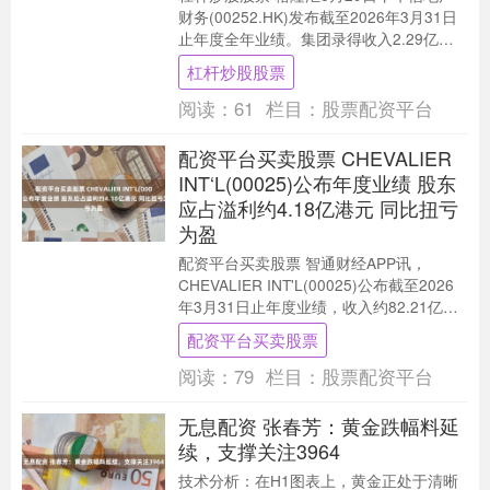
财务(00252.HK)发布截至2026年3月31日
止年度全年业绩。集团录得收入2.29亿港
元，同比减少1.6%。集团于....
杠杆炒股股票
阅读：
61
栏目：
股票配资平台
配资平台买卖股票 CHEVALIER
INT‘L(00025)公布年度业绩 股东
应占溢利约4.18亿港元 同比扭亏
为盈
配资平台买卖股票 智通财经APP讯，
CHEVALIER INT'L(00025)公布截至2026
年3月31日止年度业绩，收入约82.21亿港
元，同比减少11.2....
配资平台买卖股票
阅读：
79
栏目：
股票配资平台
无息配资 张春芳：黄金跌幅料延
续，支撑关注3964
技术分析：在H1图表上，黄金正处于清晰