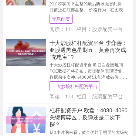
的阶梯状向下盘整的最后阶段无息配资，
目前正在底部盘整。 价格行为：在图表左
侧经历平稳、单边下跌后，价格目前在底
无息配资
部找到极其强....
阅读：
111
栏目：
股票配资平台
十大炒股杠杆配资平台 李弈善：
亚股遇黑色星期五，黄金再次成
“充电宝”？
十大炒股杠杆配资平台 昨日白盘因晚间
PCE数据即将公布，市场整体表现谨慎，
数据前多次冲击4000都未能有效破位，基
本维持在3070-4000区间盘整。数据后
十大炒股杠杆配资平台
PC....
阅读：
173
栏目：
股票配资平台
杠杆配资开户 欧盘：4030–4060
关键博弈区，反弹还是二次下
探？
从2小时图来看，黄金仍处于明显的大级别