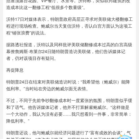
括屋顶露台花园、VIP餐厅、水景等。沃特称，类似联邦建筑的改
造成本比这一翻修工程“低很多个数量级”。
沃特17日对媒体表示，特朗普政府高层正寻求对美联储大楼翻修工
程进行现场检查。鲍威尔当天复信沃特，否认白宫方面认为这项工
程“铺张浪费”的说法。
据路透社报道，沃特以及同样批评美联储翻修成本过高的白宫高级
幕僚詹姆斯·布莱尔24日随特朗普造访美联储，他们告诉媒体记
者，仍对该项目存有疑问。
再促降息
特朗普24日在结束对美联储造访时说：“我希望他（鲍威尔）能降
低利率。”当时站在旁边的鲍威尔面无表情。
不过，不同于先前争吵翻修成本时一度紧张的氛围，特朗普似乎缓
和了语气。他告诉媒体记者，他并不打算解雇鲍威尔。“这样做是
一个大动作，我认为没有必要……我只想看到一件事，非常简单：
降低利率。”
特朗普还说，他与鲍威尔就经济问题进行了“富有成效的会谈”，气