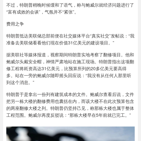
不过，特朗普稍晚时候缓和了语气，称与鲍威尔就经济问题进行了
“富有成效的会谈”，气氛并不“紧张”。
费用之争
特朗普抵达美联储总部前便在社交媒体平台“真实社交”发帖说：“我
准备去美联储看看他们现在价值31亿美元的建设项目。”
据美联社等媒体报道，视察期间特朗普实地考察了翻修项目。他和
鲍威尔头戴安全帽，神情严肃地站在施工现场。特朗普指出这项翻
修工程将耗资高达31亿美元，比预算所列的20多亿美元要高得
多。站在一旁的鲍威尔随即摇头回应说：“我没有从任何人那里听
到这个消息。”
特朗普于是拿出一份列有建筑成本的文件。鲍威尔查看后说，文件
把另一栋大楼的翻修费用也囊括在内，而该大楼不在此次预算包含
的两座翻修大楼之列。特朗普仍坚持己见，称那栋大楼也属于整体
工程范围。鲍威尔再度反驳说：“那栋大楼早在5年前就已完工。”