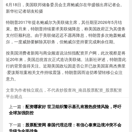
6月18日，美国联邦储备委员会主席鲍威尔在华盛顿出席记者会。
新华社记者胡友松摄
特朗普2017年提名鲍威尔为美联储主席，其任期至2026年5月结
束。数月来，特朗普持续要求美联储降息，称美国政府正为其债务
支付巨额利息。由于美联储迟迟不愿再降息，特朗普多次炮轰鲍威
尔，一度威胁要解除其职务，但鲍威尔坚持要完成剩余任期。
按美国消费者新闻与商业频道说法恒指配资开户网，此次视察是将
近20年来，美国总统首次正式造访美联储。法新社评述，特朗普此
行的背景值得关注。近期美国政坛因是否公开已故美国富商杰弗里
·爱泼斯坦案相关文件持续震荡，特朗普因而迫切希望转移公众注
意力。
文章为作者独立观点，不代表炒股查询_南昌股票配资_股票配资
平台观点
上一篇：
配资哪家好 世卫组织警示基孔肯雅热疫情风险，呼吁
全球加强防控
下一篇：
股票配资网 泰国代理总理：有信心泰柬边境冲突不会
升级为全面战争