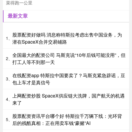
菜得跑一公里
最新文章
股票配资好做吗 消息称特斯拉考虑出售中国业务，为
1、
潜在SpaceX合并交易铺路
全国最大的配资公司 马斯克说“10年后钱可能没用”，但
2、
打工人等不到那一天
在线配资app 特斯拉中国要卖了？马斯克紧急辟谣，豆
3、
包上车才是真信号
上网配资炒股 SpaceX供应链大洗牌，国产航天的机遇
4、
来了
股票配资资讯平台哪个好 特斯拉千万辆下线：光环背
5、
后的残酷真相：正在用卖车钱“豪赌”AI