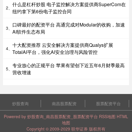
什么是杠杆炒股 电子监控解决方案提供商SuperCom在
2、
纽约拿下第6份电子监控合同
口碑最好的配资平台 高通完成对Modular的收购，加速
3、
AI软件生态布局
十大配资推荐 云安全解决方案提供商Qualys扩展
4、
TotalAI平台，强化AI安全治理与风险管控
专业放心的正规平台 苹果有望创下近五年6月财季最高
5、
营收增速
炒股查询
南昌股票配资
股票配资平台
Powered by
炒股查询_南昌股票配资_股票配资平台
RSS地图
HTML
地图
Copyright
© 2009-2029
联华证券
版权所有