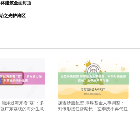
单体建筑全面封顶
法治之光护湾区
 漂洋过海来看“荔”：多
加盟炒股配资 淳厚基金人事调整：
成就广东荔枝的海外生意
刘俐彤接任督察长，左季庆不再代任