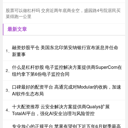
股票可以做杠杆吗 交房近两年底商全空，盛园路4号院居民买
菜得跑一公里
最新文章
融资炒股平仓 美国东北印第安纳银行宣布派息并任命
1、
新董事
什么是杠杆炒股 电子监控解决方案提供商SuperCom在
2、
纽约拿下第6份电子监控合同
口碑最好的配资平台 高通完成对Modular的收购，加速
3、
AI软件生态布局
十大配资推荐 云安全解决方案提供商Qualys扩展
4、
TotalAI平台，强化AI安全治理与风险管控
专业放心的正规平台 苹果有望创下近五年6月财季最高